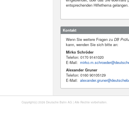
entsprechenden Hilfethema gelangen.
Kontakt
Wenn Sie weitere Fragen zu
DB Prüf
kann, wenden Sie sich bitte an:
Mirko Schröder
Telefon: 0170 9141020
E-Mail:
mirko.m.schroeder@deutsch
Alexander Gruner
Telefon: 0160 90105129
E-Mail:
alexander.gruner@deutsche
Copyright(c) 2026 Deutsche Bahn AG | Alle Rechte vorbehalten.