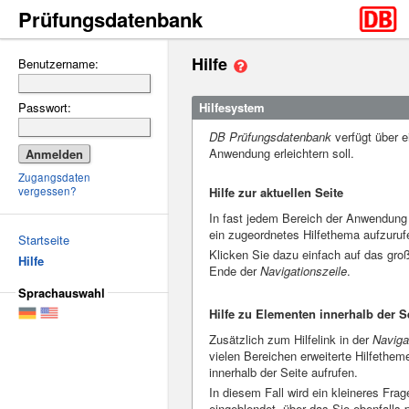
Prüfungsdatenbank
Hilfe
Benutzername:
Hilfesystem
Passwort:
DB Prüfungsdatenbank
verfügt über e
Anwendung erleichtern soll.
Zugangsdaten
Hilfe zur aktuellen Seite
vergessen?
In fast jedem Bereich der Anwendung 
ein zugeordnetes Hilfethema aufzuruf
Startseite
Klicken Sie dazu einfach auf das gr
Hilfe
Ende der
Navigationszeile
.
Sprachauswahl
Hilfe zu Elementen innerhalb der S
Zusätzlich zum Hilfelink in der
Naviga
vielen Bereichen erweiterte Hilfethe
innerhalb der Seite aufrufen.
In diesem Fall wird ein kleineres Fr
eingeblendet, über das Sie ebenfalls 